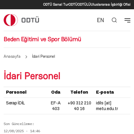
İkincil menü
Ana içeriğe atla
ODTÜ Sanal Tur
ODTÜ
ODTÜLÜ
Uluslararası İşbirliği Ofisi
EN
Beden Eğitimi ve Spor Bölümü
Anasayfa
İdari Personel
İdari Personel
Personel
Oda
Telefon
E-posta
Serap İDİL
EF-A
+90 312 210
idils [at]
403
40 16
metu.edu.tr
Son Güncelleme
12/08/2025 - 14:46